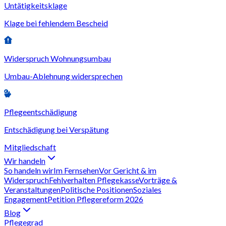
Untätigkeitsklage
Klage bei fehlendem Bescheid
Widerspruch Wohnungsumbau
Umbau-Ablehnung widersprechen
Pflegeentschädigung
Entschädigung bei Verspätung
Mitgliedschaft
Wir handeln
So handeln wir
Im Fernsehen
Vor Gericht & im
Widerspruch
Fehlverhalten Pflegekasse
Vorträge &
Veranstaltungen
Politische Positionen
Soziales
Engagement
Petition Pflegereform 2026
Blog
Pflegegrad