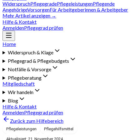
Widerspruch
Pflegegrade
Pflegeleistungen
Pflegende
Angehörige
Vorsorgen
Für Arbeitgeberinnen & Arbeitgeber
Mehr Artikel anzeigen →
Hilfe & Kontakt
Anmelden
Pflegegrad prüfen
Home
Widerspruch & Klage
Pflegegrad & Pflegebudgets
Notfälle & Vorsorge
Pflegeberatung
Mitgliedschaft
Wir handeln
Blog
Hilfe & Kontakt
Anmelden
Pflegegrad prüfen
Zurück zum Hilfebereich
Pflegeleistungen
Pflegehilfsmittel
Aktualisiert: 21. November 2024