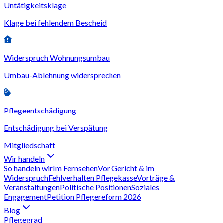
Untätigkeitsklage
Klage bei fehlendem Bescheid
Widerspruch Wohnungsumbau
Umbau-Ablehnung widersprechen
Pflegeentschädigung
Entschädigung bei Verspätung
Mitgliedschaft
Wir handeln
So handeln wir
Im Fernsehen
Vor Gericht & im
Widerspruch
Fehlverhalten Pflegekasse
Vorträge &
Veranstaltungen
Politische Positionen
Soziales
Engagement
Petition Pflegereform 2026
Blog
Pflegegrad