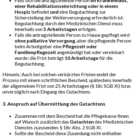
Falls sich die antragstellende Person
im Krankenhaus,
einer Rehabilitations­einrichtung oder in einem
Hospiz
befindet
und
eine Begutachtung zur
Sicherstellung der Weiterversorgung erforderlich ist:
Begutachtung durch den Medizinischen Dienst muss
innerhalb von
5 Arbeitstagen
erfolgen.
Falls die antragstellende Person zu Hause gepflegt wird
ohne palliative Versorgung
, aber die pflegende Person
beim Arbeitgeber eine
Pflegezeit oder
Familienpflegezeit
angekündigt hat oder vereinbart
wurde: die Frist beträgt
10 Arbeitstage
für die
Begutachtung.
Hinweis: Auch bei solchen verkürzten Fristen endet der
Prozess mit einem schriftlichen Bescheid, spätestens innerhalb
der allgemeinen Frist von 25 Arbeitstagen (§ 18c SGB XI) bzw.
unverzüglich nach Eingang des Gutachtens.
3. Anspruch auf Übermittlung des Gutachtens
Zusammen mit dem Bescheid hat die Pflegekasse Ihnen
auf Wunsch zusätzlich das
Gutachten
des Medizinischen
Dienstes zuzusenden. § 18c Abs. 2 SGB XI.
Sollte der Bescheid diese Zusendung nicht enthalten