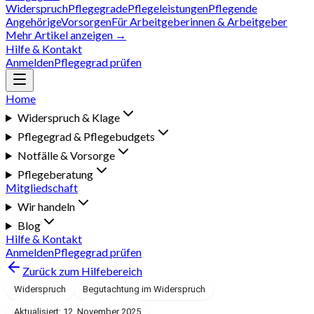
Widerspruch
Pflegegrade
Pflegeleistungen
Pflegende
Angehörige
Vorsorgen
Für Arbeitgeberinnen & Arbeitgeber
Mehr Artikel anzeigen →
Hilfe & Kontakt
Anmelden
Pflegegrad prüfen
Home
Widerspruch & Klage
Pflegegrad & Pflegebudgets
Notfälle & Vorsorge
Pflegeberatung
Mitgliedschaft
Wir handeln
Blog
Hilfe & Kontakt
Anmelden
Pflegegrad prüfen
Zurück zum Hilfebereich
Widerspruch
Begutachtung im Widerspruch
Aktualisiert: 12. November 2025